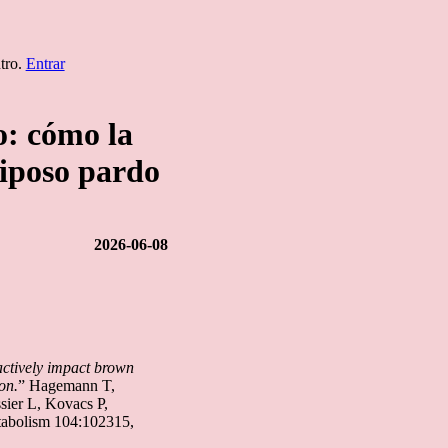
ntro.
Entrar
o: cómo la
diposo pardo
2026-06-08
actively impact brown
on.
” Hagemann T,
er L, Kovacs P,
tabolism 104:102315,