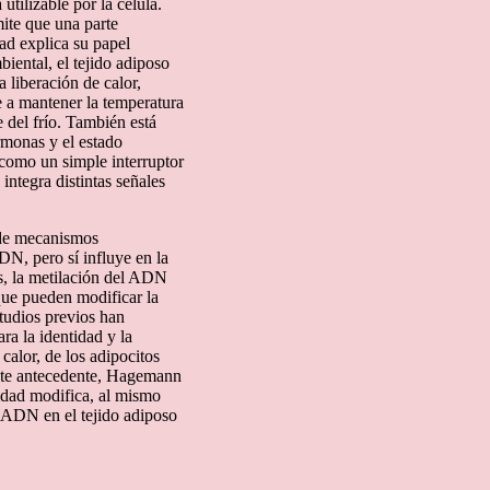
utilizable por la célula.
ite que una parte
ad explica su papel
iental, el tejido adiposo
 liberación de calor,
e a mantener la temperatura
 del frío. También está
ormonas y el estado
 como un simple interruptor
integra distintas señales
 de mecanismos
DN, pero sí influye en la
s, la metilación del ADN
que pueden modificar la
studios previos han
a la identidad y la
calor, de los adipocitos
este antecedente, Hagemann
idad modifica, al mismo
l ADN en el tejido adiposo