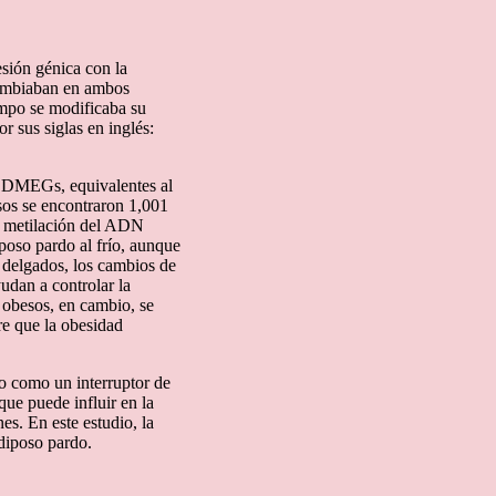
esión génica con la
cambiaban en ambos
empo se modificaba su
 sus siglas en inglés:
24 DMEGs, equivalentes al
os se encontraron 1,001
a metilación del ADN
iposo pardo al frío, aunque
 delgados, los cambios de
udan a controlar la
 obesos, en cambio, se
re que la obesidad
lo como un interruptor de
ue puede influir en la
es. En este estudio, la
adiposo pardo.