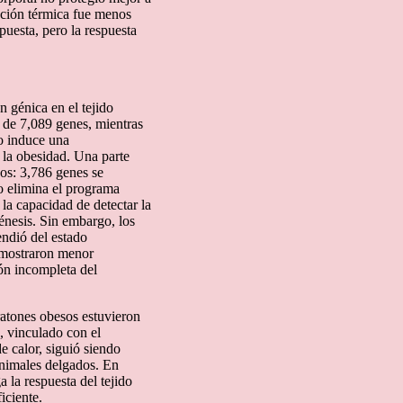
tación térmica fue menos
puesta, pero la respuesta
 génica en el tejido
 de 7,089 genes, mientras
ío induce una
 la obesidad. Una parte
os: 3,786 genes se
no elimina el programa
 la capacidad de detectar la
énesis. Sin embargo, los
endió del estado
 mostraron menor
ión incompleta del
ratones obesos estuvieron
, vinculado con el
e calor, siguió siendo
animales delgados. En
 la respuesta del tejido
iciente.