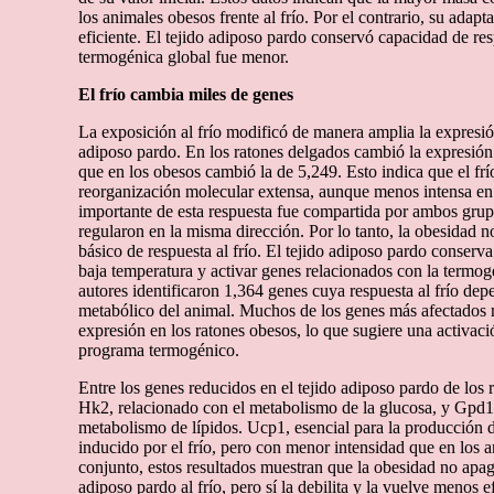
los animales obesos frente al frío. Por el contrario, su adap
eficiente. El tejido adiposo pardo conservó capacidad de res
termogénica global fue menor.
El frío cambia miles de genes
La exposición al frío modificó de manera amplia la expresión
adiposo pardo. En los ratones delgados cambió la expresión
que en los obesos cambió la de 5,249. Esto indica que el fr
reorganización molecular extensa, aunque menos intensa en
importante de esta respuesta fue compartida por ambos grup
regularon en la misma dirección. Por lo tanto, la obesidad 
básico de respuesta al frío. El tejido adiposo pardo conserva
baja temperatura y activar genes relacionados con la termog
autores identificaron 1,364 genes cuya respuesta al frío dep
metabólico del animal. Muchos de los genes más afectados
expresión en los ratones obesos, lo que sugiere una activac
programa termogénico.
Entre los genes reducidos en el tejido adiposo pardo de los 
Hk2, relacionado con el metabolismo de la glucosa, y Gpd1
metabolismo de lípidos. Ucp1, esencial para la producción d
inducido por el frío, pero con menor intensidad que en los 
conjunto, estos resultados muestran que la obesidad no apaga
adiposo pardo al frío, pero sí la debilita y la vuelve menos ef