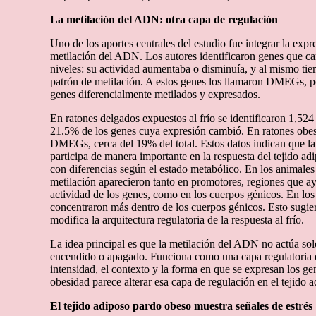
La metilación del ADN: otra capa de regulación
Uno de los aportes centrales del estudio fue integrar la expr
metilación del ADN. Los autores identificaron genes que 
niveles: su actividad aumentaba o disminuía, y al mismo ti
patrón de metilación. A estos genes los llamaron DMEGs, por
genes diferencialmente metilados y expresados.
En ratones delgados expuestos al frío se identificaron 1,5
21.5% de los genes cuya expresión cambió. En ratones obes
DMEGs, cerca del 19% del total. Estos datos indican que l
participa de manera importante en la respuesta del tejido ad
con diferencias según el estado metabólico. En los animales
metilación aparecieron tanto en promotores, regiones que ay
actividad de los genes, como en los cuerpos génicos. En los
concentraron más dentro de los cuerpos génicos. Esto sugie
modifica la arquitectura regulatoria de la respuesta al frío.
La idea principal es que la metilación del ADN no actúa so
encendido o apagado. Funciona como una capa regulatoria q
intensidad, el contexto y la forma en que se expresan los gen
obesidad parece alterar esa capa de regulación en el tejido 
El tejido adiposo pardo obeso muestra señales de estrés