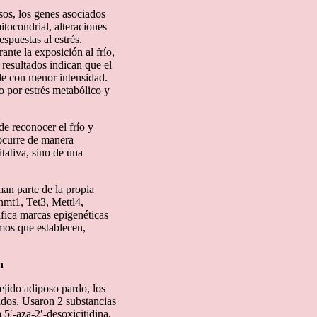
esos, los genes asociados
tocondrial, alteraciones
spuestas al estrés.
ante la exposición al frío,
resultados indican que el
de con menor intensidad.
 por estrés metabólico y
de reconocer el frío y
 ocurre de manera
tativa, sino de una
an parte de la propia
mt1, Tet3, Mettl4,
fica marcas epigenéticas
mos que establecen,
n
ejido adiposo pardo, los
ados. Usaron 2 substancias
5′-aza-2′-desoxicitidina,