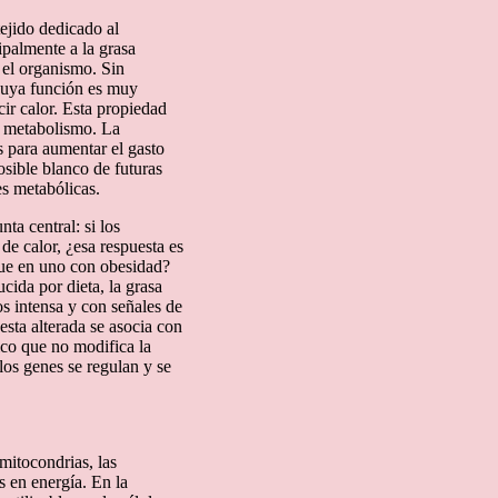
ejido dedicado al
palmente a la grasa
 el organismo. Sin
 cuya función es muy
ir calor. Esta propiedad
el metabolismo. La
s para aumentar el gasto
osible blanco de futuras
es metabólicas.
a central: si los
de calor, ¿esa respuesta es
que en uno con obesidad?
cida por dieta, la grasa
s intensa y con señales de
esta alterada se asocia con
co que no modifica la
los genes se regulan y se
mitocondrias, las
s en energía. En la