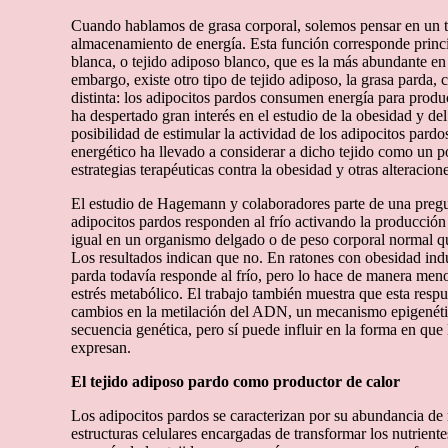
Cuando hablamos de grasa corporal, solemos pensar en un t
almacenamiento de energía. Esta función corresponde princi
blanca, o tejido adiposo blanco, que es la más abundante en
embargo, existe otro tipo de tejido adiposo, la grasa parda,
distinta: los adipocitos pardos consumen energía para produc
ha despertado gran interés en el estudio de la obesidad y d
posibilidad de estimular la actividad de los adipocitos pardo
energético ha llevado a considerar a dicho tejido como un p
estrategias terapéuticas contra la obesidad y otras alteracion
El estudio de Hagemann y colaboradores parte de una pregunt
adipocitos pardos responden al frío activando la producción 
igual en un organismo delgado o de peso corporal normal 
Los resultados indican que no. En ratones con obesidad indu
parda todavía responde al frío, pero lo hace de manera meno
estrés metabólico. El trabajo también muestra que esta respu
cambios en la metilación del ADN, un mecanismo epigenéti
secuencia genética, pero sí puede influir en la forma en que 
expresan.
El tejido adiposo pardo como productor de calor
Los adipocitos pardos se caracterizan por su abundancia de 
estructuras celulares encargadas de transformar los nutriente