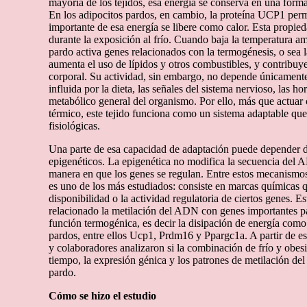
mayoría de los tejidos, esa energía se conserva en una forma 
En los adipocitos pardos, en cambio, la proteína UCP1 perm
importante de esa energía se libere como calor. Esta propied
durante la exposición al frío. Cuando baja la temperatura amb
pardo activa genes relacionados con la termogénesis, o sea la
aumenta el uso de lípidos y otros combustibles, y contribuy
corporal. Su actividad, sin embargo, no depende únicamente
influida por la dieta, las señales del sistema nervioso, las h
metabólico general del organismo. Por ello, más que actuar
térmico, este tejido funciona como un sistema adaptable que 
fisiológicas.
Una parte de esa capacidad de adaptación puede depender
epigenéticos. La epigenética no modifica la secuencia del A
manera en que los genes se regulan. Entre estos mecanismo
es uno de los más estudiados: consiste en marcas químicas 
disponibilidad o la actividad regulatoria de ciertos genes. E
relacionado la metilación del ADN con genes importantes par
función termogénica, es decir la disipación de energía como 
pardos, entre ellos Ucp1, Prdm16 y Ppargc1a. A partir de 
y colaboradores analizaron si la combinación de frío y obes
tiempo, la expresión génica y los patrones de metilación de
pardo.
Cómo se hizo el estudio