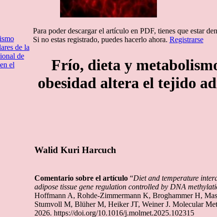
Para poder descargar el artículo en PDF, tienes que estar de
lismo
Si no estas registrado, puedes hacerlo ahora.
Registrarse
res de la
ional de
Frío, dieta y metabolism
en el
obesidad altera el tejido a
Walid Kuri Harcuch
Comentario sobre el artículo
“
Diet and temperature inter
adipose tissue gene regulation controlled by DNA methylati
Hoffmann A, Rohde-Zimmermann K, Broghammer H, Massi
Stumvoll M, Blüher M, Heiker JT, Weiner J. Molecular Me
2026. https://doi.org/10.1016/j.molmet.2025.102315