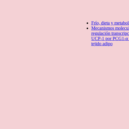
Frío, dieta y metabo
Mecanismos molecula
regulación transcripc
UCP-1 por PCG1-α 
tejido adipo