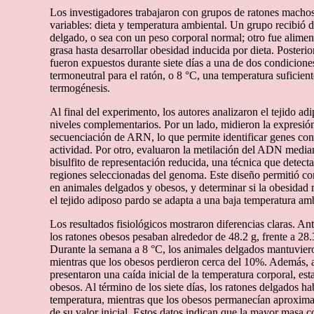
Los investigadores trabajaron con grupos de ratones macho
variables: dieta y temperatura ambiental. Un grupo recibió 
delgado, o sea con un peso corporal normal; otro fue alimen
grasa hasta desarrollar obesidad inducida por dieta. Poster
fueron expuestos durante siete días a una de dos condicione
termoneutral para el ratón, o 8 °C, una temperatura suficient
termogénesis.
Al final del experimento, los autores analizaron el tejido a
niveles complementarios. Por un lado, midieron la expresió
secuenciación de ARN, lo que permite identificar genes con
actividad. Por otro, evaluaron la metilación del ADN media
bisulfito de representación reducida, una técnica que detect
regiones seleccionadas del genoma. Este diseño permitió com
en animales delgados y obesos, y determinar si la obesidad
el tejido adiposo pardo se adapta a una baja temperatura amb
Los resultados fisiológicos mostraron diferencias claras. Ante
los ratones obesos pesaban alrededor de 48.2 g, frente a 28.
Durante la semana a 8 °C, los animales delgados mantuviero
mientras que los obesos perdieron cerca del 10%. Además,
presentaron una caída inicial de la temperatura corporal, es
obesos. Al término de los siete días, los ratones delgados h
temperatura, mientras que los obesos permanecían aproxim
de su valor inicial. Estos datos indican que la mayor masa c