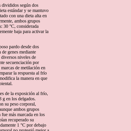
s divididos según dos
dieta estándar y se mantuvo
tado con una dieta alta en
iormente, ambos grupos
s: 30 °C, considerada
emente baja para activar la
diposo pardo desde dos
n de genes mediante
 diversos niveles de
nte secuenciación por
a marcas de metilación en
parar la respuesta al frío
 modifica la manera en que
iental.
s de la exposición al frío,
3 g en los delgados.
n su peso corporal,
 aunque ambos grupos
ta fue más marcada en los
abían recuperado su
adamente 1 °C por debajo
orporal no protegió mejor a