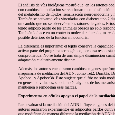
El análisis de vías biológicas mostró que, en los ratones ob
con cambios de metilación se relacionaron con disfunción mi
del metabolismo de lípidos, señalización neuroendocrina y re
También se activaron vías vinculadas con diabetes tipo 2 dur
un cambio que no se observó en los ratones delgados. Estos 
tejido adiposo pardo de los animales obesos no solo respon
También lo hace en un contexto molecular alterado, marcado
posible deterioro de la función mitocondrial.
La diferencia es importante: el tejido conserva la capacidad 
activar parte del programa termogénico, pero esa respuesta
comprometida. No se trata de una simple disminución cuanti
adaptación cualitativamente distinta.
Además, los autores encontraron cambios en genes que form
maquinaria de metilación del ADN, como Tet2, Dnmt3a, Dn
Apobec1 y Apobec3b. Esto sugiere que el frío no solo modi
en genes individuales, sino también algunos de los mecanis
mantienen o remodelan esas marcas.
Experimentos en células apoyan el papel de la metilació
Para evaluar si la metilación del ADN influye en genes del t
autores realizaron experimentos en adipocitos pardos cultiv
que modifican de manera diferente la metilación de ADN: la 