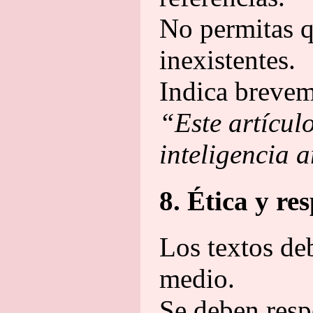
No permitas q
inexistentes.
Indica breveme
“Este artícul
inteligencia a
8. Ética y re
Los textos de
medio.
Se deben respe