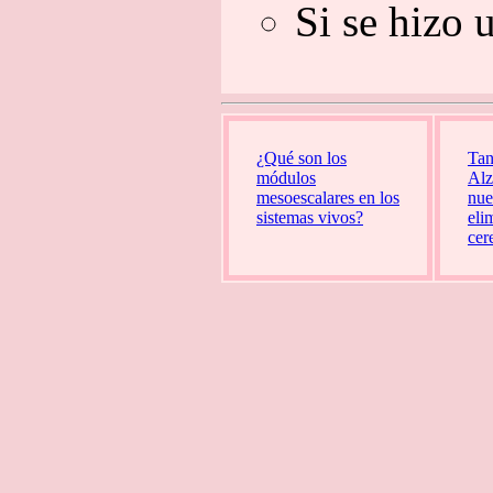
Si se hizo u
¿Qué son los
Tan
módulos
Alz
mesoescalares en los
nue
sistemas vivos?
eli
cer