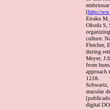
embrionari
(
http://ww
Eiraku M,
Okuda S, S
organizing
culture. N
Fletcher, 
during ret
Meyer, J.S
from human
approach t
1218.
Schwartz, 
macular de
(publicado
digital D