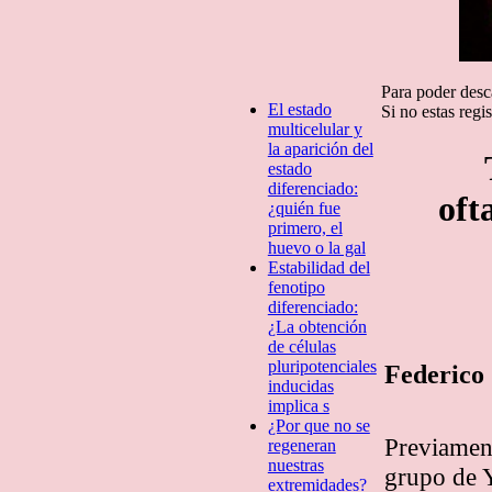
Para poder desca
El estado
Si no estas regi
multicelular y
la aparición del
estado
diferenciado:
oft
¿quién fue
primero, el
huevo o la gal
Estabilidad del
fenotipo
diferenciado:
¿La obtención
de células
pluripotenciales
Federico
inducidas
implica s
¿Por que no se
Previament
regeneran
nuestras
grupo de Y
extremidades?