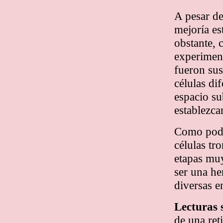
A pesar de
mejoría es
obstante, 
experiment
fueron sus
células di
espacio su
establezc
Como podem
células tr
etapas muy
ser una he
diversas 
Lecturas 
de una reti