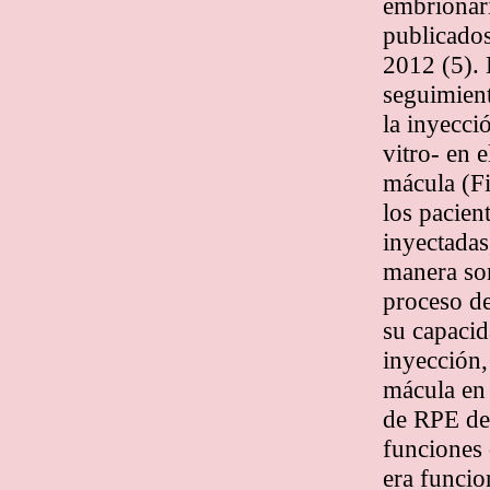
embrionari
publicados
2012 (5). 
seguimient
la inyecci
vitro- en 
mácula (Fi
los pacien
inyectadas
manera sor
proceso de
su capacid
inyección,
mácula en e
de RPE det
funciones 
era funcio