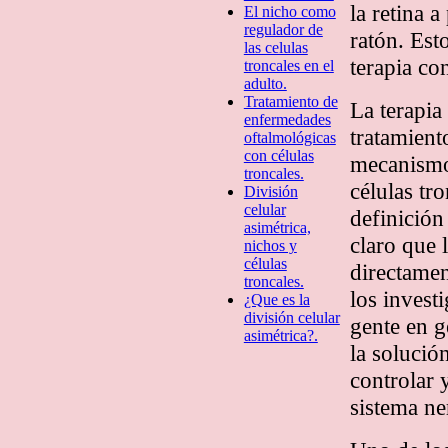
la retina a
El nicho como
regulador de
ratón. Esto
las celulas
terapia co
troncales en el
adulto.
Tratamiento de
La terapia
enfermedades
tratamient
oftalmológicas
con células
mecanismo 
troncales.
células tr
División
celular
definición
asimétrica,
claro que 
nichos y
células
directamen
troncales.
los invest
¿Que es la
división celular
gente en g
asimétrica?.
la solució
controlar 
sistema ne