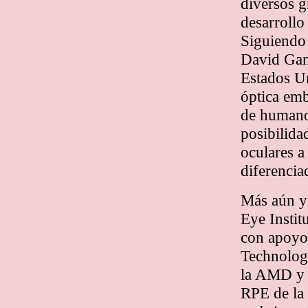
diversos g
desarrollo
Siguiendo 
David Gam
Estados Un
óptica emb
de humano 
posibilida
oculares a
diferencia
Más aún y
Eye Instit
con apoyo
Technology
la AMD y l
RPE de la 