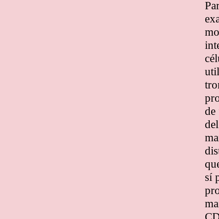
Par
exa
mol
int
cél
uti
tro
pro
de 
de
mar
di
que
sí 
pro
man
CD