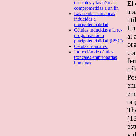
El 
troncales y las células
comprometidas a un lin
apa
Las células somáticas
uti
inducidas a
pluripotencialidad
Ha
Células inducidas a la re-
al 
programación a
pluripotencialidad (iPSC)
org
Células troncales.
co
Inducción de células
troncales embrionarias
fer
humanas
cél
Pos
emp
em
ori
Th
(18
est
y d