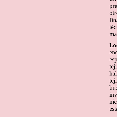
pr
otr
fin
téc
ma
Los
enc
esp
tej
hal
tej
bus
inv
nic
est