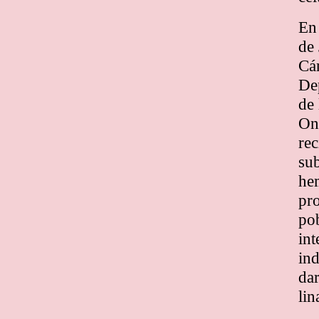
En
de 
Cán
De
de 
On
rec
sub
hem
pro
pob
int
ind
da
lin