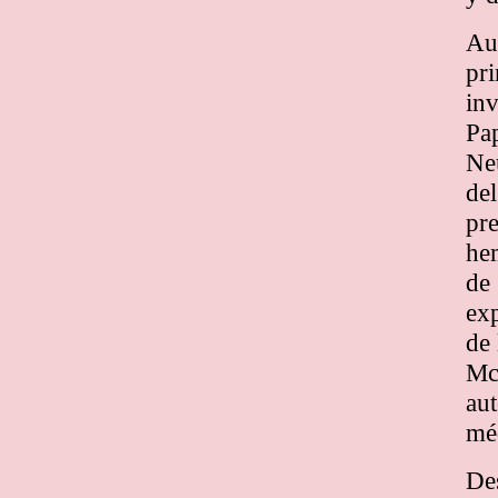
Au
pri
in
Pa
Ne
del
pre
hem
de
exp
de 
McC
aut
méd
Des