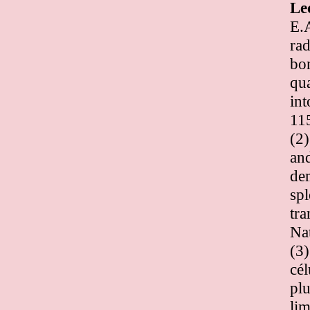
Le
E.A
rad
bo
qua
int
11
(2)
and
dem
spl
tr
Na
(3
cél
plu
lim