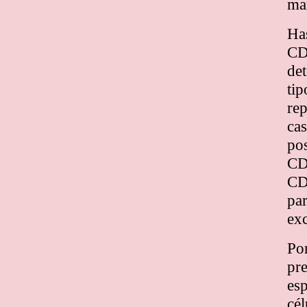
ma
Has
CD
det
tip
rep
cas
pos
CD
CD
pa
exc
Por
pr
esp
cél