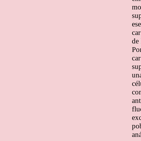
mol
sup
ese
car
de 
Po
ca
sup
una
cél
com
ant
fl
exc
pob
aná