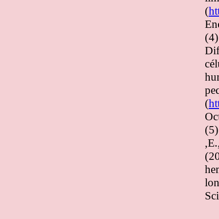
(
ht
En
(4
Dif
cél
hu
peq
(
ht
Oc
(5)
,E.
(20
hem
lon
Sc