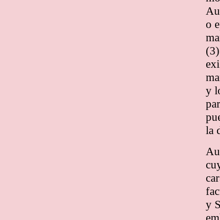
Aun
o e
mar
(3)
exi
mar
y 
par
pue
la 
Au
cuy
car
fac
y S
emb