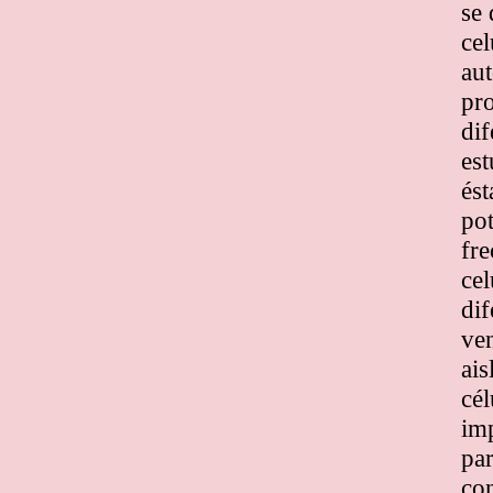
se
cel
aut
pro
dif
est
ést
pot
fre
cel
dif
ven
ais
cél
imp
par
con