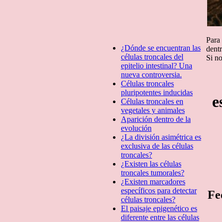
Para 
¿Dónde se encuentran las
dent
células troncales del
Si no
epitelio intestinal? Una
nueva controversia.
Células troncales
pluripotentes inducidas
e
Células troncales en
vegetales y animales
Aparición dentro de la
evolución
¿La división asimétrica es
exclusiva de las células
troncales?
¿Existen las células
troncales tumorales?
¿Existen marcadores
específicos para detectar
Fe
células troncales?
El paisaje epigenético es
diferente entre las células