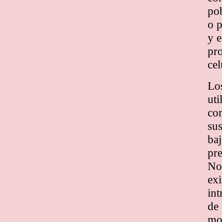
pob
o p
y e
pro
cel
Los
uti
com
sus
baj
pre
No 
exi
int
de 
mol