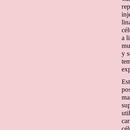
rep
inj
lin
cé
a l
mu
y s
te
exp
Est
pos
mar
sup
uti
car
cél