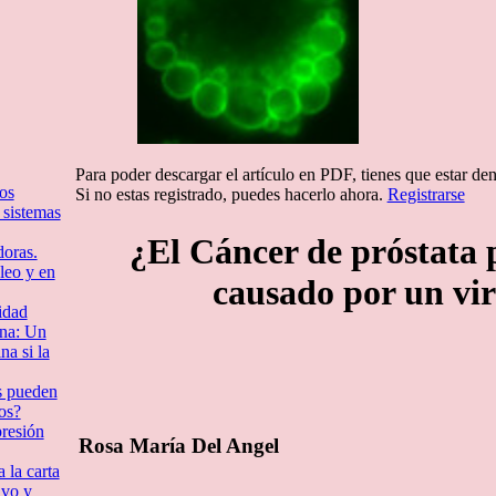
Para poder descargar el artículo en PDF, tienes que estar de
os
Si no estas registrado, puedes hacerlo ahora.
Registrarse
 sistemas
¿El Cáncer de próstata 
doras.
leo y en
causado por un vi
idad
ina: Un
a si la
s pueden
os?
presión
Rosa María Del Angel
 la carta
ivo y