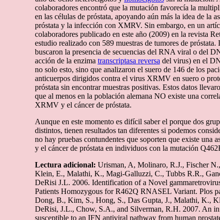
colaboradores encontró que la mutación favorecía la multi
en las células de próstata, apoyando aún más la idea de la as
próstata y la infección con XMRV. Sin embargo, en un artí
colaboradores publicado en este año (2009) en la revista Re
estudio realizado con 589 muestras de tumores de próstata. 
buscaron la presencia de secuencias del RNA viral o del D
acción de la enzima
transcriptasa reversa
del virus) en el DN
no solo esto, sino que analizaron el suero de 146 de los pac
anticuerpos dirigidos contra el virus XRMV en suero o prote
próstata sin encontrar muestras positivas. Estos datos llevar
que al menos en la población alemana NO existe una correla
XRMV y el cáncer de próstata.
Aunque en este momento es difícil saber el porque dos grupo
distintos, tienen resultados tan diferentes si podemos consi
no hay pruebas contundentes que soporten que existe una 
y el cáncer de próstata en individuos con la mutación Q462
Lectura adicional:
Urisman, A, Molinaro, R.J., Fischer N.,
Klein, E., Malathi, K., Magi-Galluzzi, C., Tubbs R.R., Gan
DeRisi J.L. 2006. Identification of a Novel gammaretroviru
Patients Homozygous for R462Q RNASEL Variant. Plos pa
Dong, B., Kim, S., Hong, S., Das Gupta, J., Malathi, K., K
DeRisi, J.L., Chow, S.A., and Silverman, R.H. 2007. An inf
susceptible to an IFN antiviral pathway from human prostat