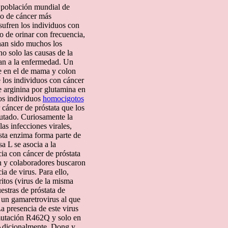
 población mundial de
ipo de cáncer más
sufren los individuos con
o de orinar con frecuencia,
 han sido muchos los
o solo las causas de la
gan a la enfermedad. Un
ue en el de mama y colon
 los individuos con cáncer
 arginina por glutamina en
os individuos
homocigotos
 cáncer de próstata que los
mutado. Curiosamente la
as infecciones virales,
sta enzima forma parte de
 L se asocia a la
cia con cáncer de próstata
n y colaboradores buscaron
ia de virus. Para ello,
ritos (virus de la misma
estras de próstata de
n un gamaretrovirus al que
presencia de este virus
mutación R462Q y solo en
Adicionalmente, Dong y