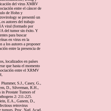
plicación del virus XMRV
ociación entre el cáncer de
culo de Hohn y
trovirology se presentó un
Los autores del trabajo
NA viral (formado por
A del tumor sin éxito. Y
ientes para buscar
ínas en virus en la
on a los autores a proponer
ción entre la presencia de
s, localizados en países
derar que hasta el momento
asociación entre el XRMV
R.
 Plummer, S.J., Casey, G.,
em, D., Silverman, R.H.,
s in Prostate Tumors of
thogens 2: 211-225.
lein, E.A., Ganem, D.,
ectious retrovirus
e tumors. Proc. Natl. Acad.