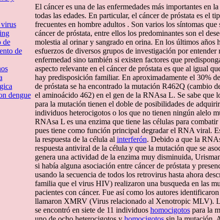
El cáncer es una de las enfermedades más importantes en la
todas las edades. En particular, el cáncer de próstata es el t
 virus
frecuentes en hombre adultos . Son varios los síntomas que 
ing
cáncer de próstata, entre ellos los predominantes son el dese
o de
molestia al orinar y sangrado en orina. En los últimos años
iento de
esfuerzos de diversos grupos de investigación por entender n
enfermedad sino también si existen factores que predispon
nos
aspecto relevante en el cáncer de próstata es que al igual q
a
hay predisposición familiar. En aproximadamente el 30% de
gica
de próstata se ha encontrado la mutación R462Q (cambio de
con dengue
el aminoácido 462) en el gen de la RNAsa L. Se sabe que l
para la mutación tienen el doble de posibilidades de adquirir
individuos heterocigotos o los que no tienen ningún alelo 
RNAsa L es una enzima que tiene las células para combatir l
pues tiene como función principal degradar el RNA viral. E
la respuesta de la célula al
interferón
. Debido a que la RNAsa
respuesta antiviral de la célula y que la mutación que se aso
genera una actividad de la enzima muy disminuida, Urisma
si había alguna asociación entre cáncer de próstata y presenc
usando la secuencia de todos los retrovirus hasta ahora desc
familia que el virus HIV) realizaron una busqueda en las mu
pacientes con cáncer. Fue así como los autores identificaro
llamaron XMRV (Virus relacionado al Xenotropic MLV). La 
se encontró en siete de 11 individuos
homocigotos
para la 
uno de ocho heterocigotos y
homocigotos
sin la mutación. 