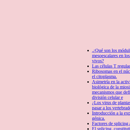
.¿Qué son los módul
mesoescalares en los
vivos?
Las células T regula
Ribosomas en el núc
el citoplasma.
Asimetría en la activ
biológica de la mios
mecanismos que defin
división celular e
¿Los virus de planta
pasar a los vertebrad
Introducción a la ex
génica.
Factores de splicing a
El splicing, constitut