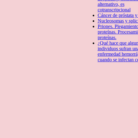
alternativo, es
cotranscripcional
Cáncer de próstata y
Nucleosomas y splic
Priones. Plegamient
proteí­nas. Procesam
proteínas.
¿Qué hace que algu
individuos sufran un
enfermedad hemorrá
cuando se infectan 