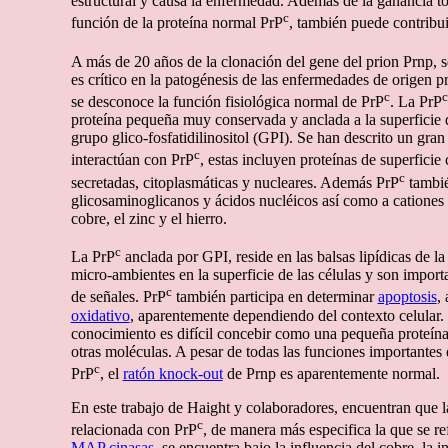
estructural y causa la enfermedad. Además de la ganancia tóx
c
función de la proteína normal PrP
, también puede contribui
A más de 20 años de la clonación del gene del prion Prnp, s
es crítico en la patogénesis de las enfermedades de origen p
c
c
se desconoce la función fisiológica normal de PrP
. La PrP
proteína pequeña muy conservada y anclada a la superficie
grupo glico-fosfatidilinositol (GPI). Se han descrito un gra
c
interactúan con PrP
, estas incluyen proteínas de superficie 
c
secretadas, citoplasmáticas y nucleares. Además PrP
tambié
glicosaminoglicanos y ácidos nucléicos así como a cationes 
cobre, el zinc y el hierro.
c
La PrP
anclada por GPI, reside en las balsas lipídicas de 
micro-ambientes en la superficie de las células y son import
c
de señales. PrP
también participa en determinar
apoptosis
,
oxidativo
, aparentemente dependiendo del contexto celular. 
conocimiento es difícil concebir como una pequeña proteína
otras moléculas. A pesar de todas las funciones importantes 
c
PrP
, el
ratón knock-out
de Prnp es aparentemente normal.
En este trabajo de Haight y colaboradores, encuentran que l
c
relacionada con PrP
, de manera más especifica la que se ref
MAP cinasas
, se encuentra bajo la influencia del cobre, la