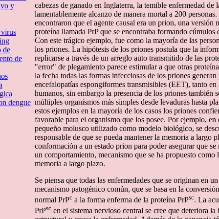
cabezas de ganado en Inglaterra, la temible enfermedad de l
ivo y
lamentablemente alcanzo de manera mortal a 200 personas. 
encontraron que el agente causal era un prion, una versión
proteína llamada PrP que se encontraba formando cúmulos en
 virus
Con este trágico ejemplo, fue como la mayoría de las pers
ing
los priones. La hipótesis de los priones postula que la info
o de
replicarse a través de un arreglo auto transmitido de las prot
iento de
"error" de plegamiento parece estimular a que otras proteína
la fecha todas las formas infecciosas de los priones generan
nos
encefalopatías espongiformes transmisibles (EET), tanto e
a
humanos, sin embargo la presencia de los priones también 
gica
múltiples organismos más simples desde levaduras hasta plan
con dengue
estos ejemplos en la mayoría de los casos los priones confier
favorable para el organismo que los posee. Por ejemplo, en 
pequeño molusco utilizado como modelo biológico, se descu
responsable de que se pueda mantener la memoria a largo p
conformación a un estado prion para poder asegurar que se
un comportamiento, mecanismo que se ha propuesto como la
memoria a largo plazo.
Se piensa que todas las enfermedades que se originan en u
mecanismo patogénico común, que se basa en la conversión d
c
sc
normal PrP
a la forma enferma de la proteína PrP
. La acu
sc
PrP
en el sistema nervioso central se cree que deteriora la