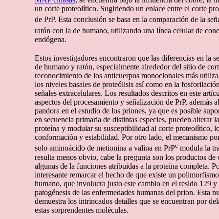
un corte proteolítico. Sugiriendo un enlace entre el corte pro
de PrP. Esta conclusión se basa en la comparación de la señ
ratón con la de humano, utilizando una línea celular de con
endógena.
Estos investigadores encontraron que las diferencias en la s
de humano y ratón, especialmente alrededor del sitio de cort
reconocimiento de los anticuerpos monoclonales más utilizad
los niveles basales de proteólisis así como en la fosforilac
señales extracelulares. Los resultados descritos en este artí
aspectos del procesamiento y señalización de PrP, además a
pandora en el estudio de los priones, ya que es posible supo
en secuencia primaria de distintas especies, pueden alterar 
proteína y modular su susceptibilidad al corte proteolítico, 
conformación y estabilidad. Por otro lado, el mecanismo por
c
solo aminoácido de metionina a valina en PrP
modula la tr
resulta menos obvio, cabe la pregunta son los productos de 
algunas de la funciones atribuidas a la proteína completa. P
interesante remarcar el hecho de que existe un polimorfi
humano, que involucra justo este cambio en el resido 129 y 
patogénesis de las enfermedades humanas del prion. Esta n
demuestra los intrincados detalles que se encuentran por del
estas sorprendentes moléculas.