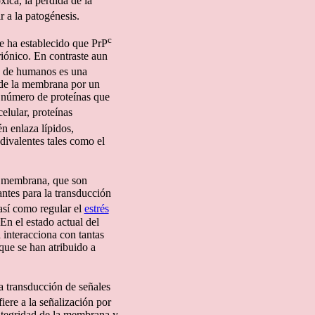
ica, la pérdida de la
r a la patogénesis.
c
e ha establecido que PrP
riónico. En contraste aun
de humanos es una
 de la membrana por un
n número de proteínas que
celular, proteínas
n enlaza lípidos,
divalentes tales como el
la membrana, que son
antes para la transducción
 así como regular el
estrés
En el estado actual del
 interacciona con tantas
que se han atribuido a
a transducción de señales
iere a la señalización por
 integridad de la membrana y