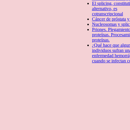
El splicing, constitut
alternativo, es
cotranscripcional
Cáncer de próstata y
Nucleosomas y splic
Priones. Plegamient
proteí­nas. Procesam
proteínas.
¿Qué hace que algu
individuos sufran un
enfermedad hemorrá
cuando se infectan 