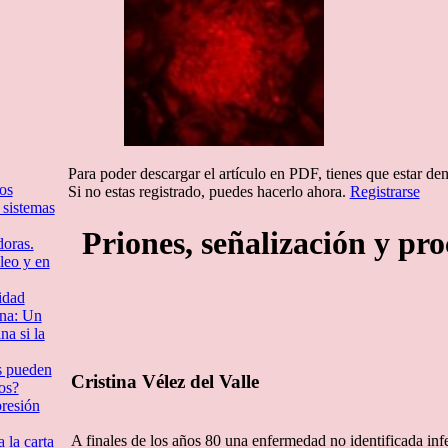
Para poder descargar el artículo en PDF, tienes que estar de
os
Si no estas registrado, puedes hacerlo ahora.
Registrarse
 sistemas
Priones, señalización y pr
doras.
leo y en
idad
ina: Un
a si la
s pueden
Cristina Vélez del Valle
os?
presión
A finales de los años 80 una enfermedad no identificada in
 la carta