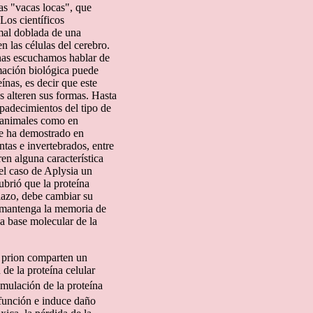
as "vacas locas", que
Los científicos
 mal doblada de una
 las células del cerebro.
onas escuchamos hablar de
rmación biológica puede
eínas, es decir que este
s alteren sus formas. Hasta
 padecimientos del tipo de
n animales como en
se ha demostrado en
tas e invertebrados, entre
en alguna característica
el caso de Aplysia un
brió que la proteína
lazo, debe cambiar su
 mantenga la memoria de
 base molecular de la
n prion comparten un
e la proteína celular
mulación de la proteína
 función e induce daño