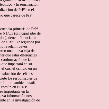
teolítico y la señalización
c
alización de PrP
en el
c
ejo que carece de PrP
c
ecuencia primaria de PrP
e N1/C1 (principal sitio de
os), tiene influencia en
ión de ERK 1/2 regulada por
culo revelan nuevos
bren una nueva caja de
ner que estas diferencias
la conformación de la
lo que impactará en su
 el cual el cambio en un
ansducción de señales,
corte los responsables de
or último también resulta
smo común en PRNP
es importante en la
ueva información nos
ante en la investigación de