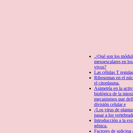
.¿Qué son los módul
mesoescalares en los
vivos?
Las células T regula
Ribosomas en el núc
el citoplasma.
Asimetría en la activ
biológica de la mios
mecanismos que defin
división celular e
¿Los virus de planta
pasar a los vertebrad
Introducción a la ex
génica.
Factores de splicing a