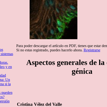
Para poder descargar el artículo en PDF, tienes que estar de
os
Si no estas registrado, puedes hacerlo ahora.
Registrarse
 sistemas
Aspectos generales de la
doras.
leo y en
génica
idad
ina: Un
a si la
s pueden
os?
presión
Cristina Vélez del Valle