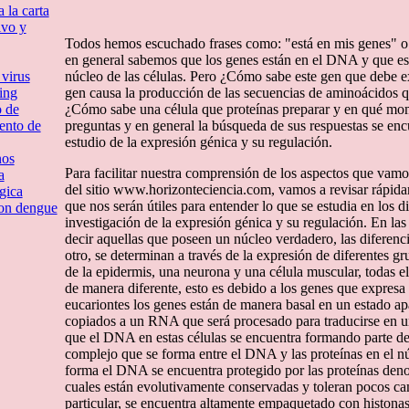
 la carta
ivo y
Todos hemos escuchado frases como: "está en mis genes" o
en general sabemos que los genes están en el DNA y que est
 virus
núcleo de las células. Pero ¿Cómo sabe este gen que debe 
ing
gen causa la producción de las secuencias de aminoácidos 
o de
¿Cómo sabe una célula que proteínas preparar y en qué mom
iento de
preguntas y en general la búsqueda de sus respuestas se en
estudio de la expresión génica y su regulación.
nos
Para facilitar nuestra comprensión de los aspectos que vamos
a
del sitio www.horizonteciencia.com, vamos a revisar rápid
gica
que nos serán útiles para entender lo que se estudia en los di
con dengue
investigación de la expresión génica y su regulación. En las 
decir aquellas que poseen un núcleo verdadero, las diferencia
otro, se determinan a través de la expresión de diferentes g
de la epidermis, una neurona y una célula muscular, todas e
de manera diferente, esto es debido a los genes que expresa 
eucariontes los genes están de manera basal en un estado apa
copiados a un RNA que será procesado para traducirse en un
que el DNA en estas células se encuentra formando parte de 
complejo que se forma entre el DNA y las proteínas en el núc
forma el DNA se encuentra protegido por las proteínas deno
cuales están evolutivamente conservadas y toleran pocos c
particular, se encuentra altamente empaquetado con histonas