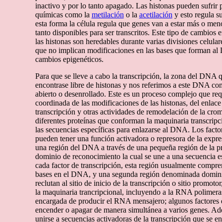
inactivo y por lo tanto apagado. Las histonas pueden sufrir
químicas como la
metilación
o la
acetilación
y esto regula s
esta forma la célula regula que genes van a estar más o me
tanto disponibles para ser transcritos. Este tipo de cambios 
las histonas son heredables durante varias divisiones celula
que no implican modificaciones en las bases que forman 
cambios epigenéticos.
Para que se lleve a cabo la transcripción, la zona del DNA 
encontrase libre de histonas y nos referimos a este DNA co
abierto o desenrollado. Este es un proceso complejo que requ
coordinada de las modificaciones de las histonas, del enlace 
transcripción y otras actividades de remodelación de la crom
diferentes proteínas que conforman la maquinaria transcrip
las secuencias específicas para enlazarse al DNA. Los facto
pueden tener una función activadora o represora de la expr
una región del DNA a través de una pequeña región de la 
dominio de reconocimiento la cual se une a una secuencia 
cada factor de transcripción, esta región usualmente compre
bases en el DNA, y una segunda región denominada dominio 
reclutan al sitio de inicio de la transcripción o sitio promot
la maquinaria trancripcional, incluyendo a la RNA polimeras
encargada de producir el RNA mensajero; algunos factores 
encender o apagar de manera simultánea a varios genes. A
unirse a secuencias activadoras de la transcripción que se enc