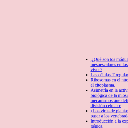
.¿Qué son los módul
mesoescalares en los
vivos?
Las células T regula
Ribosomas en el núc
el citoplasma.
Asimetría en la activ
biológica de la mios
mecanismos que defin
división celular e
¿Los virus de planta
pasar a los vertebrad
Introducción a la ex
génica.