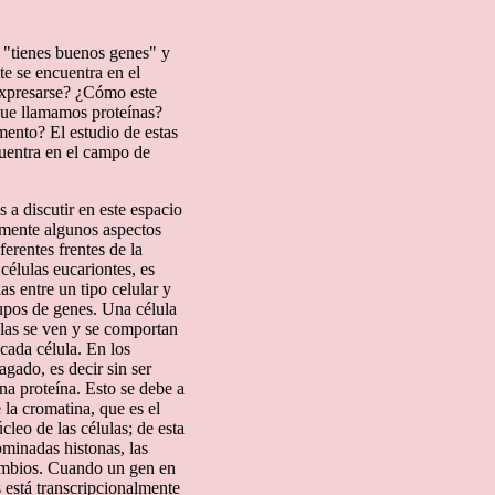
 "tienes buenos genes" y
e se encuentra en el
expresarse? ¿Cómo este
que llamamos proteínas?
ento? El estudio de estas
cuentra en el campo de
 a discutir en este espacio
amente algunos aspectos
ferentes frentes de la
células eucariontes, es
s entre un tipo celular y
rupos de genes. Una célula
llas se ven y se comportan
cada célula. En los
gado, es decir sin ser
a proteína. Esto se debe a
la cromatina, que es el
leo de las células; de esta
minadas histonas, las
ambios. Cuando un gen en
 está transcripcionalmente