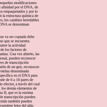
 pequeñas modificaciones
u afinidad por el DNA, de
nos empaquetados y por lo
en la estructura química de
res; los cambios heredables
al DNA se denominan
que va ser copiada debe
mo que se encuentra
iere la actividad
de los factores de
atina. Una vez abierto, las
cional, pueden reconocer
res de transcripción
esión de un gen, reconocen
proteína denominada
específica en el DNA para
nde de 6 a 10 pares de
efector, a través del cual
or, los demás elementos de
a II, que es la enzima
de transcripción pueden
demás también pueden
uentren lejos del sitio