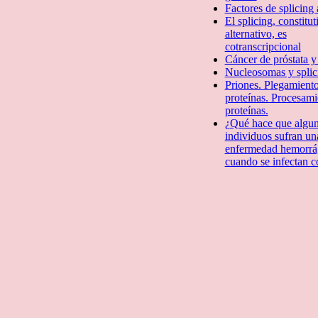
Factores de splicing a
El splicing, constitut
alternativo, es
cotranscripcional
Cáncer de próstata y
Nucleosomas y splic
Priones. Plegamient
proteí­nas. Procesam
proteínas.
¿Qué hace que algu
individuos sufran un
enfermedad hemorrá
cuando se infectan 